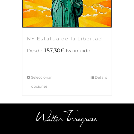
NY Estatua de la Libertad
157,30
€
Desde:
Iva inluido
Seleccionar
Details
opciones