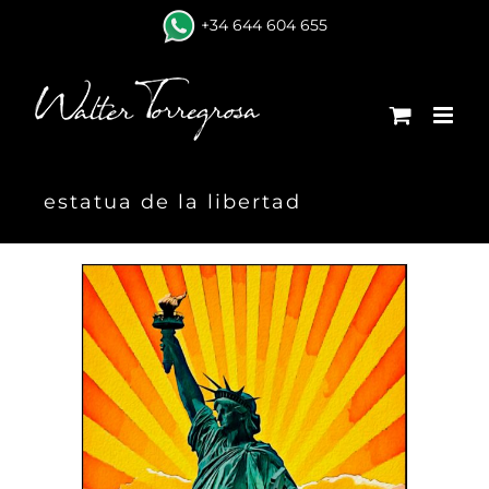
Skip
+34 644 604 655
to
content
estatua de la libertad