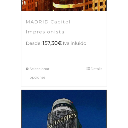
MADRID Capitol
Impresionista
157,30
€
Desde:
Iva inluido
Seleccionar
Details
opciones