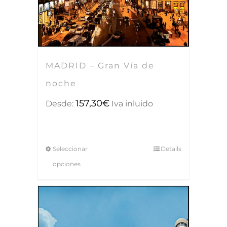
MADRID – Gran Vía de
noche
157,30
€
Desde:
Iva inluido
Seleccionar
Details
opciones