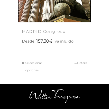
MADRID Congreso
157,30
€
Desde:
Iva inluido
Seleccionar
Details
opciones