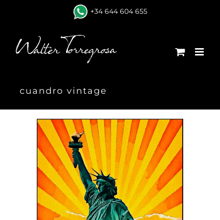
Skip
+34 644 604 655
to
content
cuandro vintage