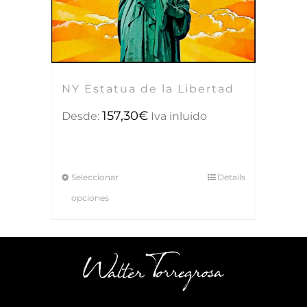
NY Estatua de la Libertad
157,30
€
Desde:
Iva inluido
Seleccionar
Details
opciones