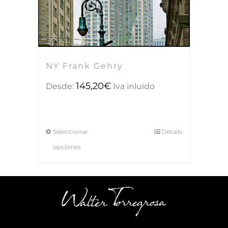
NY Frank Gehry
145,20
€
Desde:
Iva inluido
Seleccionar
Details
opciones