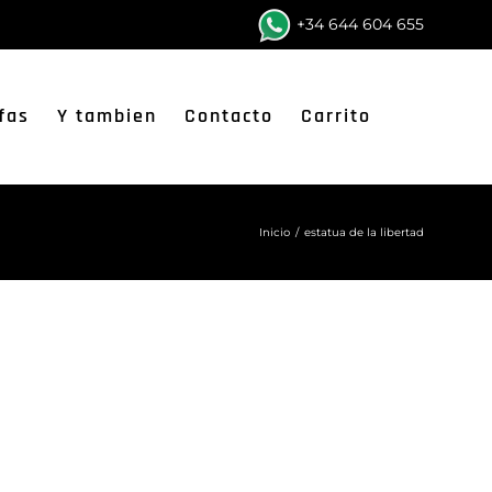
+34 644 604 655
fas
Y tambien
Contacto
Carrito
Inicio
/
estatua de la libertad