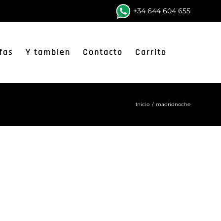
+34 644 604 655
fas
Y tambien
Contacto
Carrito
Inicio
/
madridnoche