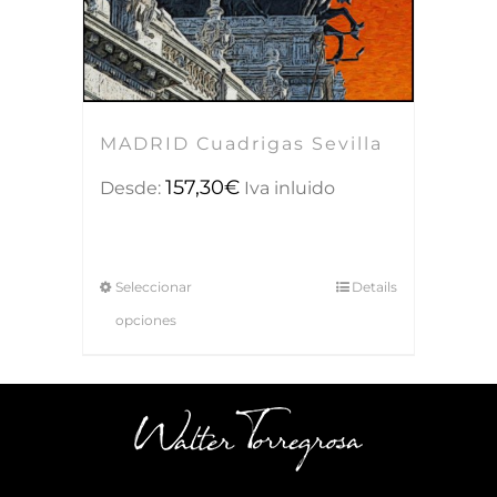
MADRID Cuadrigas Sevilla
157,30
€
Desde:
Iva inluido
Seleccionar
Details
opciones