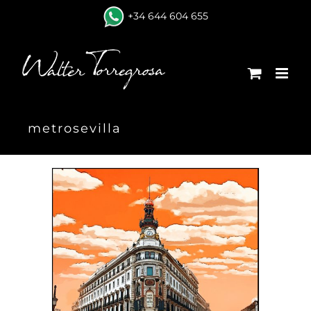
Skip
+34 644 604 655
to
content
metrosevilla