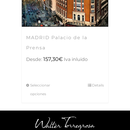
MADRID Palacio de la
Prensa
157,30
€
Desde:
Iva inluido
Seleccionar
Details
opciones