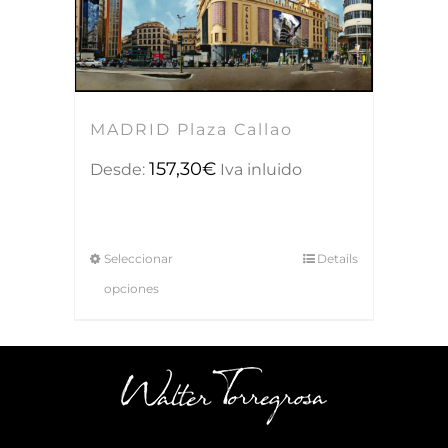
MADRID Plaza Callao
157,30
€
Desde:
Iva inluido
Seleccionar
Details
opciones