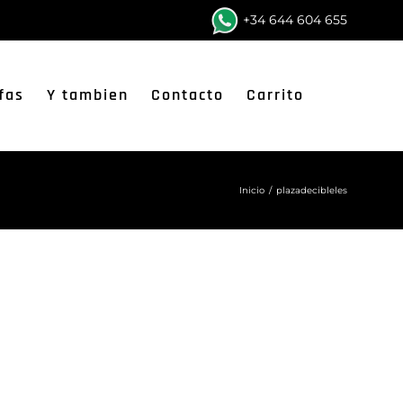
+34 644 604 655
fas
Y tambien
Contacto
Carrito
Inicio
/
plazadecibleles