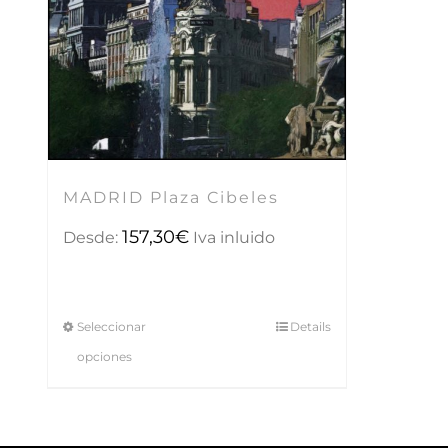
MADRID Plaza Cibeles
157,30
€
Desde:
Iva inluido
Seleccionar
Details
opciones