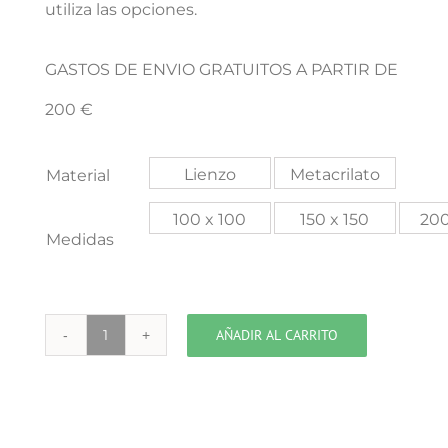
utiliza las opciones.
GASTOS DE ENVIO GRATUITOS A PARTIR DE
200 €
Lienzo
Metacrilato
Material
100 x 100
150 x 150
200
Medidas
AÑADIR AL CARRITO
APOLO
cantidad