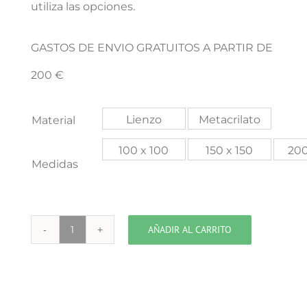
utiliza las opciones.
GASTOS DE ENVIO GRATUITOS A PARTIR DE
200 €
Lienzo
Metacrilato
Material
100 x 100
150 x 150
200
Medidas
AÑADIR AL CARRITO
ATENEA
cantidad