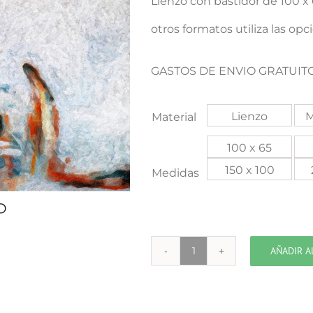
Lienzo con bastidor de 100 
otros formatos utiliza las opc
GASTOS DE ENVIO GRATUITO
Lienzo
M
Material
100 x 65
150 x 100
Medidas
AÑADIR A
HERMES
cantidad