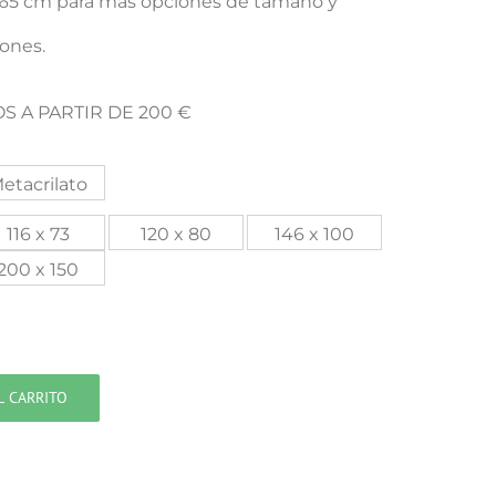
x 65 cm para mas opciones de tamaño y
iones.
S A PARTIR DE 200 €
etacrilato
116 x 73
120 x 80
146 x 100
200 x 150
L CARRITO