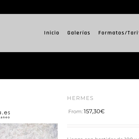
Inicio
Galerías
Formatos/Tari
HERMES
157,30
€
From: