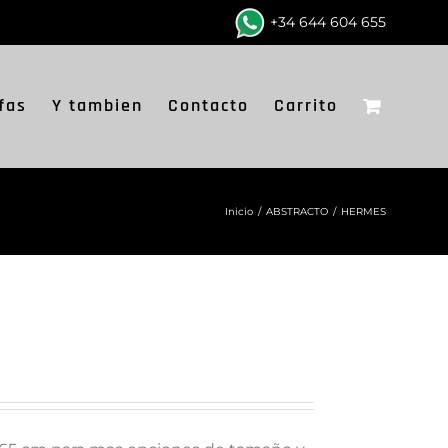
+34 644 604 655
fas
Y tambien
Contacto
Carrito
Inicio
/
ABSTRACTO
/
HERMES