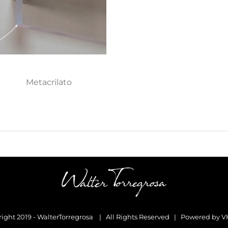
Metacrilato
ight 2019 - WalterTorregrosa | All Rights Reserved | Powered by
V