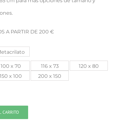
x 65 cm para mas opciones de tamaño y
iones.
S A PARTIR DE 200 €
etacrilato
100 x 70
116 x 73
120 x 80
150 x 100
200 x 150
L CARRITO