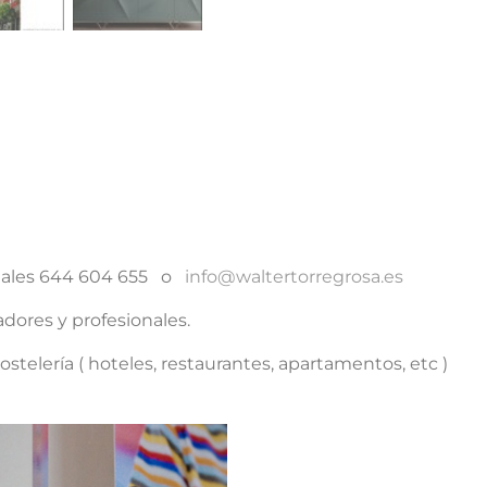
Sky
cantidad
ciales 644 604 655 o
info@waltertorregrosa.es
dores y profesionales.
stelería ( hoteles, restaurantes, apartamentos, etc )