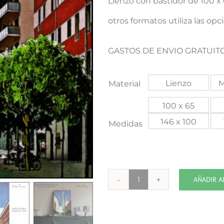
Lienzo con bastidor de 100 
otros formatos utiliza las opc
GASTOS DE ENVIO GRATUITO
Lienzo
M
Material
100 x 65
146 x 100
Medidas
AÑADIR A
BARCELONA
Habitat