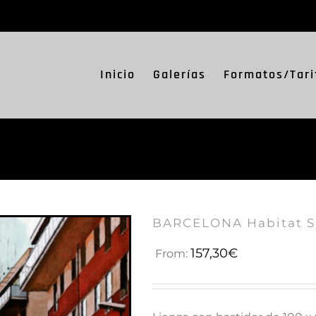
Inicio
Galerías
Formatos/Tari
BARCELONA Habitat S
157,30
€
From: