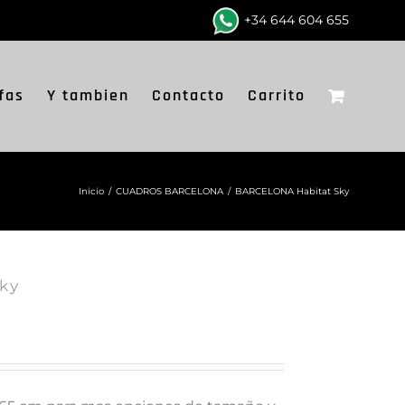
+34 644 604 655
fas
Y tambien
Contacto
Carrito
Inicio
/
CUADROS BARCELONA
/
BARCELONA Habitat Sky
ky