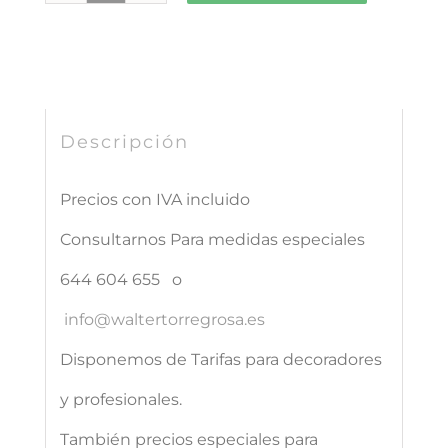
MADRID
Palacio
de
Cristal
Descripción
cantidad
Precios con IVA incluido
Consultarnos Para medidas especiales
644 604 655 o
info@waltertorregrosa.es
Disponemos de Tarifas para decoradores
y profesionales.
También precios especiales para