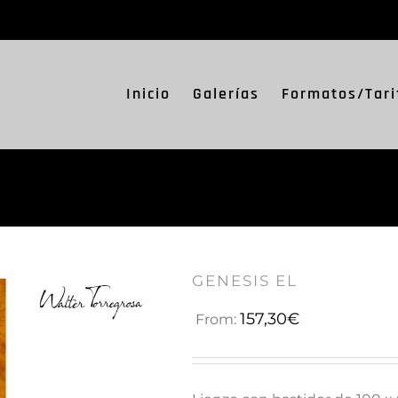
Inicio
Galerías
Formatos/Tari
GENESIS EL
157,30
€
From: