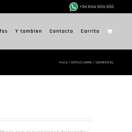
+34 644 604 655
fas
Y tambien
Contacto
Carrito
Inicio
/
ESTILO LIBRE
/
GENESIS EL