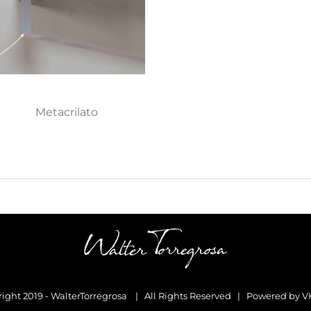
Metacrilato
ight 2019 - WalterTorregrosa | All Rights Reserved | Powered by
V