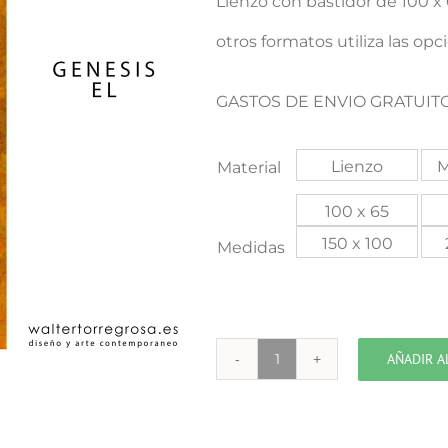
Lienzo con bastidor de 100 
otros formatos utiliza las opc
GASTOS DE ENVIO GRATUITO
Lienzo
M
Material
100 x 65
150 x 100
Medidas
AÑADIR A
GENESIS
EL