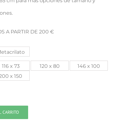
x 65 cm para mas opciones de tamaño y
iones.
S A PARTIR DE 200 €
etacrilato
116 x 73
120 x 80
146 x 100
200 x 150
L CARRITO