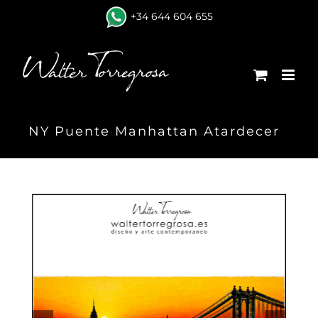
Skip
+34 644 604 655
to
content
NY Puente Manhattan Atardecer