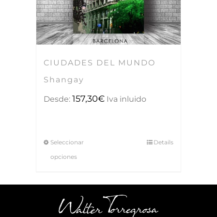
CIUDADES DEL MUNDO
Shangay
157,30
€
Desde:
Iva inluido
Seleccionar
Details
opciones