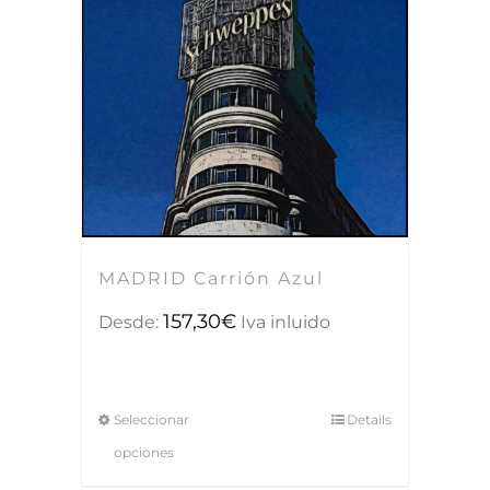
MADRID Carrión Azul
157,30
€
Desde:
Iva inluido
Seleccionar
Details
opciones