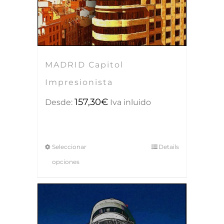
MADRID Capitol
Impresionista
157,30
€
Desde:
Iva inluido
Seleccionar
Details
opciones