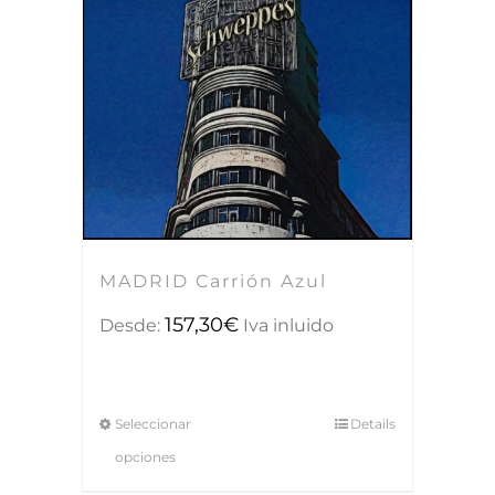
MADRID Carrión Azul
157,30
€
Desde:
Iva inluido
Seleccionar
Details
opciones