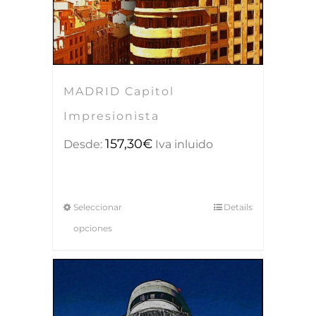
MADRID Capitol
Impresionista
157,30
€
Desde:
Iva inluido
Seleccionar
Details
opciones