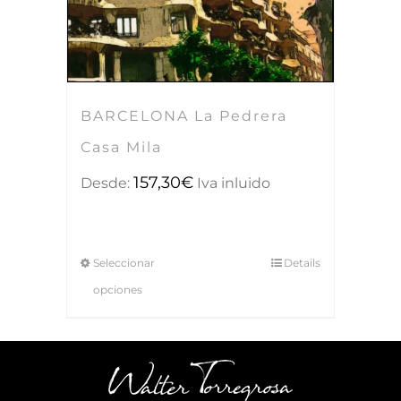
BARCELONA La Pedrera
Casa Mila
157,30
€
Desde:
Iva inluido
Seleccionar
Details
opciones