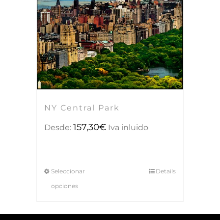
NY Central Park
157,30
€
Desde:
Iva inluido
Seleccionar
Details
opciones