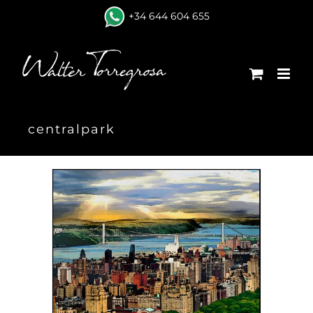
Skip
+34 644 604 655
to
content
centralpark