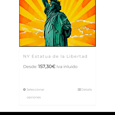
NY Estatua de la Libertad
157,30
€
Desde:
Iva inluido
Seleccionar
Details
opciones