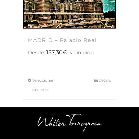
MADRID – Palacio Real
157,30
€
Desde:
Iva inluido
Seleccionar
Details
opciones