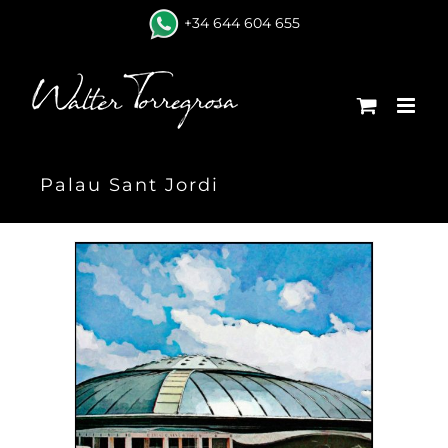
Skip
+34 644 604 655
to
content
Palau Sant Jordi