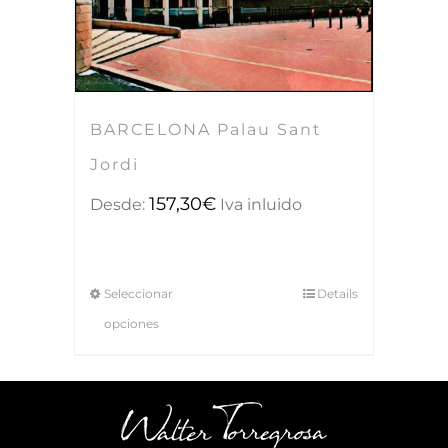
BARCELONA Palau Sant
Jordi
157,30
€
Desde:
Iva inluido
Seleccionar
Details
opciones