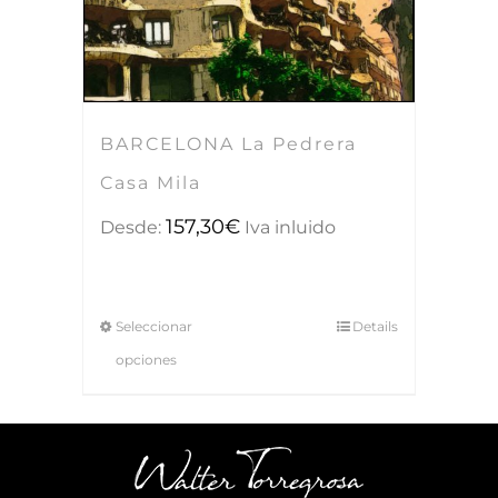
BARCELONA La Pedrera
Casa Mila
157,30
€
Desde:
Iva inluido
Seleccionar
Details
opciones