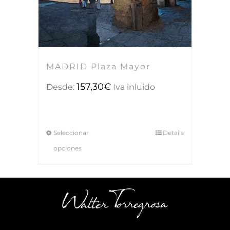
MADRID Plaza Mayor
157,30
€
Desde:
Iva inluido
Seleccionar
Details
opciones