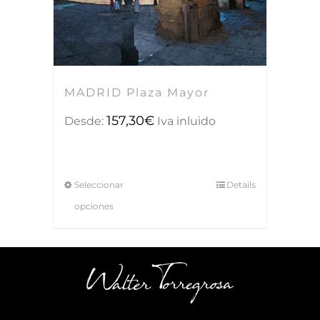
MADRID Plaza Mayor
157,30
€
Desde:
Iva inluido
Seleccionar
Details
opciones