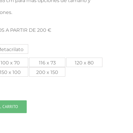
x 65 cm para mas opciones de tamaño y
iones.
S A PARTIR DE 200 €
etacrilato
100 x 70
116 x 73
120 x 80
150 x 100
200 x 150
L CARRITO