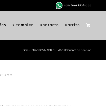
+34 644 604 655
fas
Y tambien
Contacto
Carrito
Inicio
/
CUADROS MADRID
/
MADRID fuente de Neptuno
ptuno