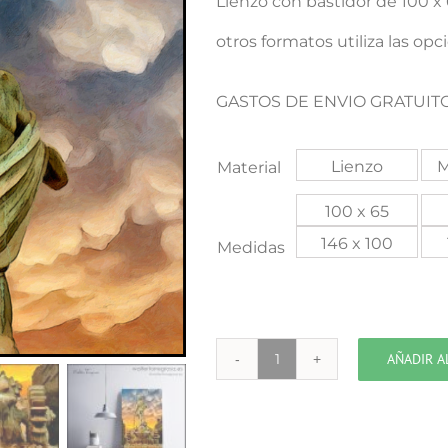
Lienzo con bastidor de 100 
otros formatos utiliza las opc
GASTOS DE ENVIO GRATUITO
Lienzo
M
Material
100 x 65
146 x 100
Medidas
AÑADIR A
MADRID
fuente