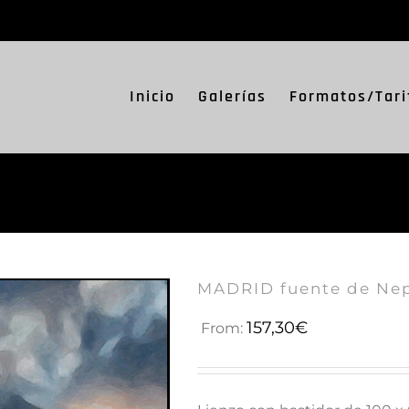
Inicio
Galerías
Formatos/Tari
MADRID fuente de Ne
157,30
€
From: