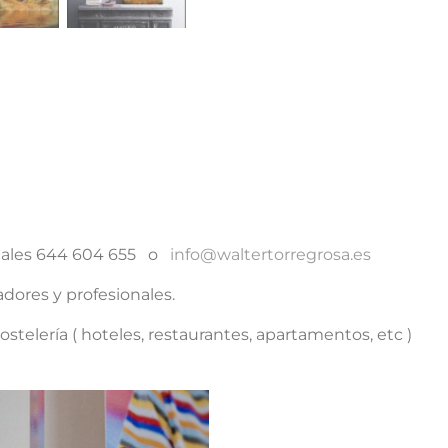
de
Neptuno
cantidad
ciales 644 604 655 o
info@waltertorregrosa.es
dores y profesionales.
stelería ( hoteles, restaurantes, apartamentos, etc )