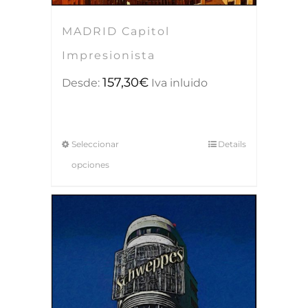
MADRID Capitol
Impresionista
157,30
€
Desde:
Iva inluido
Seleccionar
Details
opciones