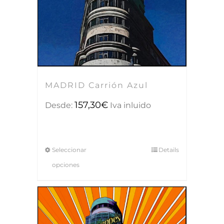
MADRID Carrión Azul
157,30
€
Desde:
Iva inluido
Seleccionar
Details
opciones