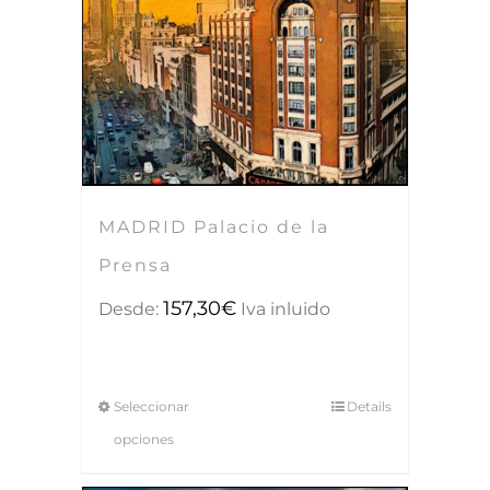
MADRID Palacio de la
Prensa
157,30
€
Desde:
Iva inluido
Seleccionar
Details
opciones