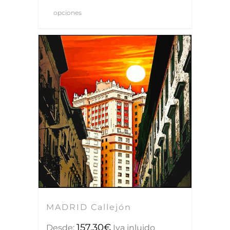
opciones
MADRID Callejón
157,30
€
Desde:
Iva inluido