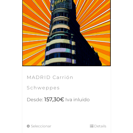
MADRID Carrión
Schweppes
157,30
€
Desde:
Iva inluido
Seleccionar
Details