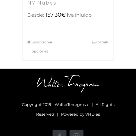
NY Nubes
157,30
€
Desde:
Iva inluido
Seleccionar
Details
opciones
Copyright 2019 - WalterTorregrosa | All Rights
Reserved | Powered by
VHD.es