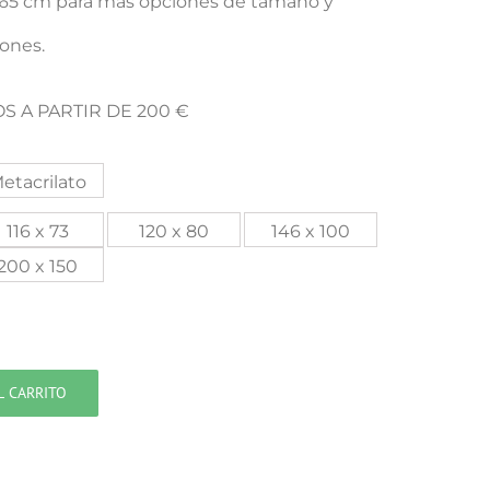
x 65 cm para mas opciones de tamaño y
iones.
S A PARTIR DE 200 €
etacrilato
116 x 73
120 x 80
146 x 100
200 x 150
L CARRITO