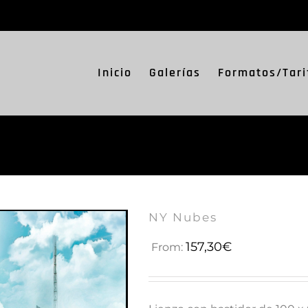
Inicio
Galerías
Formatos/Tari
NY Nubes
157,30
€
From: