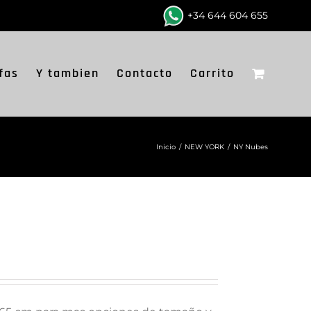
+34 644 604 655
fas
Y tambien
Contacto
Carrito
Inicio
/
NEW YORK
/
NY Nubes