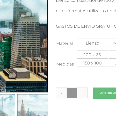
Lienzo con bastidor de 100 
otros formatos utiliza las opc
GASTOS DE ENVIO GRATUITO
Lienzo
M
Material
100 x 65
150 x 100
Medidas
AÑADIR A
NY
Nubes