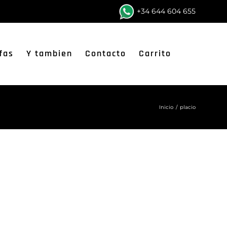
+34 644 604 655
fas
Y tambien
Contacto
Carrito
Inicio
/
placio