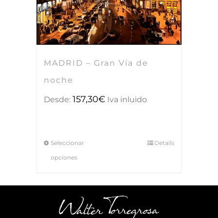
MADRID – Gran Vía de
noche
157,30
€
Desde:
Iva inluido
Seleccionar
Details
opciones