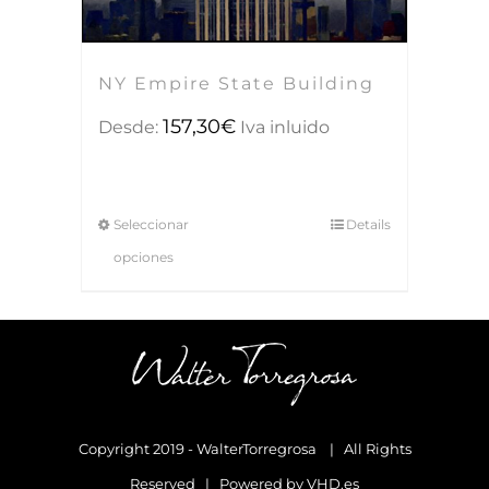
NY Empire State Building
157,30
€
Desde:
Iva inluido
Seleccionar
Details
opciones
Copyright 2019 - WalterTorregrosa | All Rights
Reserved | Powered by
VHD.es