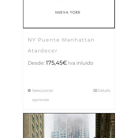
NY Puente Manhattan
Atardecer
175,45
€
Desde:
Iva inluido
Seleccionar
Details
opciones